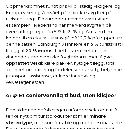
Oppmerksomhet rundt pris vil bli stadig viktigere, og i
Europa veier også nivået på indirekte avgifter på
turisme tungt. Dokumentet nevner svært klare
eksempler: i Nederland har merverdiavgiften på
overnatting steget fra 5 % til 21 %, og Amsterdam
legger til en ekstra turistavgift på 12,5 % på toppen av
denne satsen. Edinburgh vil innføre en
5 %
turistskatt i
tillegg til
20 % moms
. I dette scenariet er den
vinnende strategien ikke å «gi rabatt», men å øke
oppfattet verdi
: klare pakker, nyttige tillegg, total
åpenhet om priser og fordeler som virkelig betyr noe
(transport, assistanse, enklere innsjekking,
velværetjenester).
4) 🧩 Et seniorvennlig tilbud, uten klisjeer
Den aldrende befolkningen utfordrer sektoren til å
tenke nytt om turistprodukter som er
mindre
stereotype
, mer komfortable og mer personaliserte.
Dette innebærer å designe rom og områder med