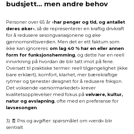
budsjett... men andre behov
Personer over 65 år «
har penger og tid, og antallet
deres øker
», så de representerer en kraftig drivkraft
for å redusere sesongvariasjonene og øke
gjennomsnittsverdien. Men det er ett faktum som
ikke kan ignoreres:
om lag 40 % har en eller annen
form for funksjonshemming
, og dette har en reell
innvirkning på hvordan de blir tatt imot på ferie.
Oversatt til praktiske termer: reell tilgjengelighet (ikke
bare erklært), komfort, klarhet, mer bærekraftige
rytmer og tjenester designet for å redusere friksjon.
Det voksende «seniormarkedet» krever
kvalitetsopplevelser med fokus på
velvære, kultur,
natur og avslapning
, ofte med en preferanse for
lavsesongen
.
3) 🧾 Pris og avgifter: spørsmålet om «verdi» blir
sentralt