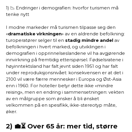
1) 📉 Endringer i demografien: hvorfor turismen må
tenke nytt
I modne markeder må turismen tilpasse seg den
«
dramatiske virkningen
» av en aldrende befolkning:
turoperatører selger til en
stadig mindre andel
av
befolkningen i hvert marked, og utviklingen i
demografien i opprinnelseslandene vil ha avgjørende
innvirkning på fremtidig etterspørsel. Fødselsratene i
høyinntektsland har falt jevnt siden 1951 og har falt
under reproduksjonsnivået: konsekvensen er at det i
2100 vil være færre mennesker i Europa og Øst-Asia
enn i 1960. For hoteller betyr dette ikke «mindre
reising», men en endring i sammensetningen: vekten
av en målgruppe som ønsker å bli ønsket
velkommen på en spesifikk, ikke-stereotyp måte,
øker.
2) 💼⏳ Over 65 år: mer tid, større