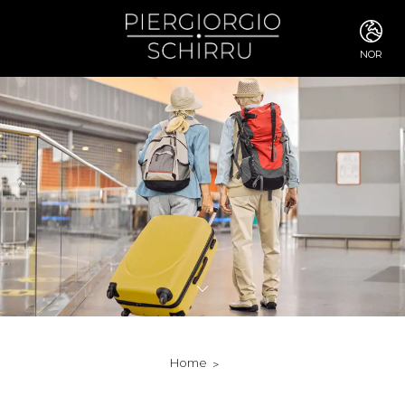
NOR
ITA
ENG
FRA
DEU
ESP
RUS
CHI
JPN
SVE
POR
ARA
DUT
KOR
SVK
RON
Home
TUR
NOR