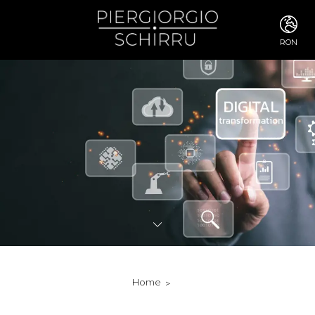
RON
ITA
ENG
FRA
DEU
ESP
RUS
CHI
JPN
SVE
POR
ARA
DUT
KOR
SVK
RON
Home
TUR
NOR