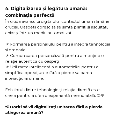
4.
Digitalizarea și legătura umană:
combinația perfectă
În ciuda avansului digitalului, contactul uman rămâne
crucial. Oaspeții doresc să se simtă primiți și ascultați,
chiar și într-un mediu automatizat.
📌 Formarea personalului pentru a integra tehnologia
și empatia.
📌 Comunicarea personalizată pentru a menține o
relație autentică cu oaspeții.
📌 Utilizarea inteligentă a automatizării pentru a
simplifica operațiunile fără a pierde valoarea
interacțiunii umane.
Echilibrul dintre tehnologie și relația directă este
cheia pentru a oferi o experiență memorabilă. 🤝💬
📢
Doriți să vă digitalizați unitatea fără a pierde
atingerea umană?