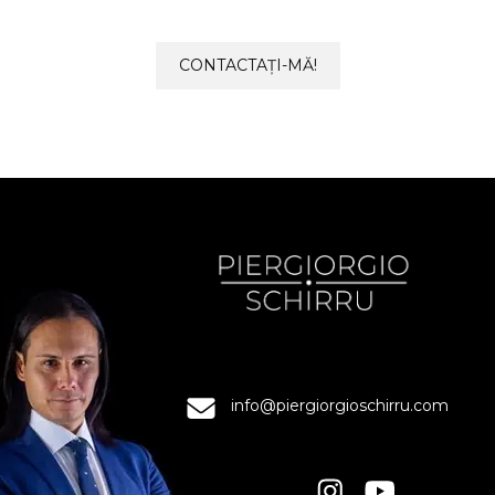
CONTACTAȚI-MĂ!
info@piergiorgioschirru.com