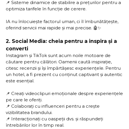
📌 Sisteme dinamice de stabilire a prețurilor pentru a
optimiza tarifele în funcție de cerere.
IA nu înlocuiește factorul uman, ci îl îmbunătățește,
oferind servicii mai rapide și mai precise. 🤖✨
2.
Social Media: cheia pentru a inspira și a
converti
Instagram și TikTok sunt acum noile motoare de
căutare pentru călători. Oamenii caută inspirație,
citesc recenzii și își împărtășesc experiențele. Pentru
un hotel, a fi prezent cu conținut captivant și autentic
este esențial.
📌 Creați videoclipuri emoționale despre experiențele
pe care le oferiți.
📌 Colaborați cu influenceri pentru a crește
vizibilitatea brandului.
📌 Interacționați cu oaspeții dvs. și răspundeți
întrebărilor lor în timp real.