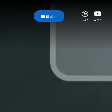
팔로우
KOR
유튜브
ITA
ENG
FRA
DEU
ESP
RUS
CHI
JPN
SVE
POR
ARA
DUT
KOR
SVK
RON
TUR