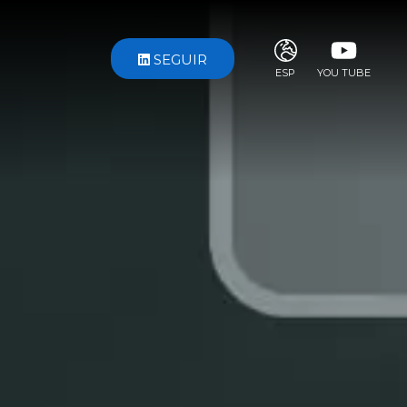
SEGUIR
ESP
YOU TUBE
ITA
ENG
FRA
DEU
ESP
RUS
CHI
JPN
SVE
POR
ARA
DUT
KOR
SVK
RON
TUR