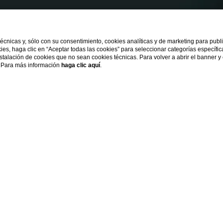
 técnicas y, sólo con su consentimiento, cookies analíticas y de marketing para pub
kies, haga clic en “Aceptar todas las cookies” para seleccionar categorías específi
instalación de cookies que no sean cookies técnicas. Para volver a abrir el banner y
s. Para más información
haga clic aquí
.
Home
alización y hospit
ro de los hoteles pasa por la te