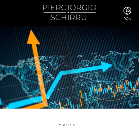
RON
ITA
ENG
FRA
DEU
ESP
RUS
CHI
JPN
SVE
POR
ARA
DUT
KOR
SVK
RON
Home
TUR
NOR