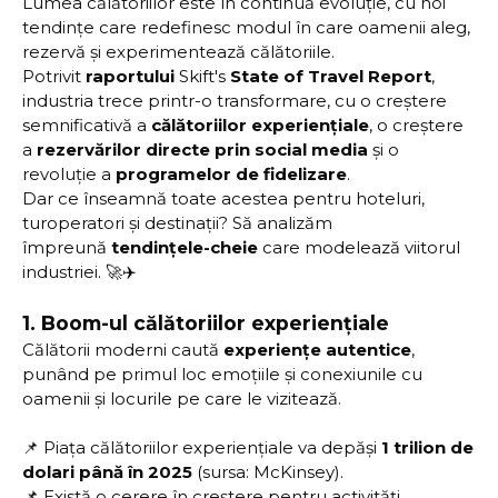
Lumea călătoriilor este în continuă evoluție, cu noi
tendințe care redefinesc modul în care oamenii aleg,
rezervă și experimentează călătoriile.
Potrivit
raportului
Skift's
State of Travel Report
,
industria trece printr-o transformare, cu o creștere
semnificativă a
călătoriilor experiențiale
, o creștere
a
rezervărilor directe prin social media
și o
revoluție a
programelor de fidelizare
.
Dar ce înseamnă toate acestea pentru hoteluri,
turoperatori și destinații? Să analizăm
împreună
tendințele-cheie
care modelează viitorul
industriei. 🚀✈️
1.
Boom-ul călătoriilor experiențiale
Călătorii moderni caută
experiențe autentice
,
punând pe primul loc emoțiile și conexiunile cu
oamenii și locurile pe care le vizitează.
📌 Piața călătoriilor experiențiale va depăși
1 trilion de
dolari până în 2025
(sursa: McKinsey).
📌 Există o cerere în creștere pentru activități