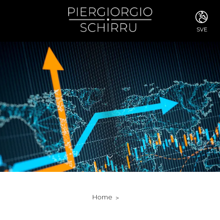
SVE
ITA
ENG
FRA
DEU
ESP
RUS
CHI
JPN
SVE
POR
ARA
DUT
KOR
SVK
RON
Home
TUR
NOR