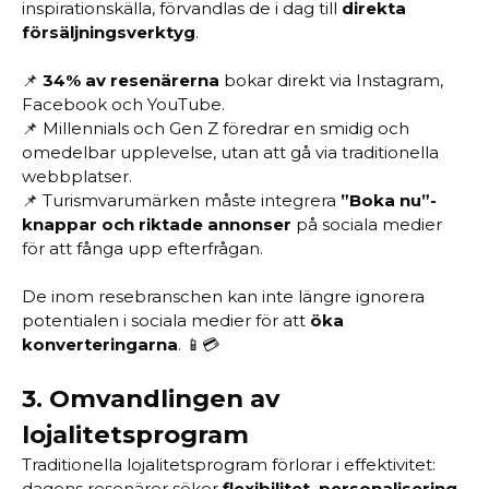
inspirationskälla, förvandlas de i dag till
direkta
försäljningsverktyg
.
📌
34% av resenärerna
bokar direkt via Instagram,
Facebook och YouTube.
📌 Millennials och Gen Z föredrar en smidig och
omedelbar upplevelse, utan att gå via traditionella
webbplatser.
📌 Turismvarumärken måste integrera
”Boka nu”-
knappar och riktade annonser
på sociala medier
för att fånga upp efterfrågan.
De inom resebranschen kan inte längre ignorera
potentialen i sociala medier för att
öka
konverteringarna
. 📱💳
3.
Omvandlingen av
lojalitetsprogram
Traditionella lojalitetsprogram förlorar i effektivitet:
dagens resenärer söker
flexibilitet, personalisering