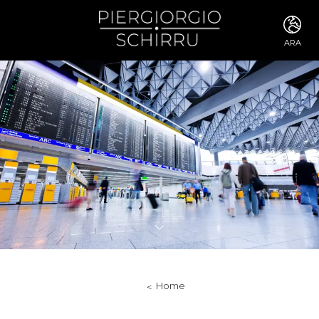
ARA
ITA
ENG
FRA
DEU
ESP
RUS
CHI
JPN
SVE
POR
ARA
DUT
KOR
SVK
RON
Home
TUR
NOR