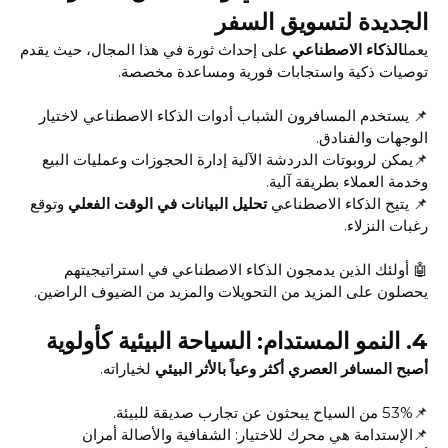
الجديدة لتسويق السفر
يعمل
الذكاء الاصطناعي
على إحداث ثورة في هذا المجال، حيث يقدم
توصيات ذكية واستجابات فورية ومساعدة مخصصة.
📌 يستخدم المسافرون الشباب أدوات الذكاء الاصطناعي لاختيار
الوجهات والفنادق.
📌يمكن لروبوتات الدردشة الآلية إدارة الحجوزات وعمليات البيع
وخدمة العملاء بطريقة آلية.
📌 يتيح الذكاء الاصطناعي
تحليل البيانات في الوقت الفعلي
وتوقع
رغبات النزلاء.
🤖 أولئك الذين يدمجون الذكاء الاصطناعي في استراتيجيتهم
يحصلون على المزيد من التحويلات والمزيد من الضيوف الراضين.
4.
النمو المستدام: السياحة البيئية كأولوية
أصبح المسافر العصري أكثر وعياً بالأثر البيئي
لخياراته.
📌53% من السياح يبحثون عن تجارب صديقة للبيئة.
📌الإستدامة هي محرك للاختيار: الشفافية والأصالة أمران