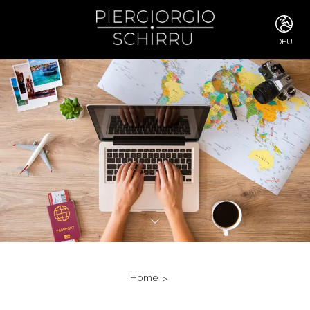
DEU
ITA
ENG
FRA
DEU
ESP
RUS
CHI
JPN
SVE
POR
ARA
DUT
KOR
SVK
RON
Home
TUR
NOR