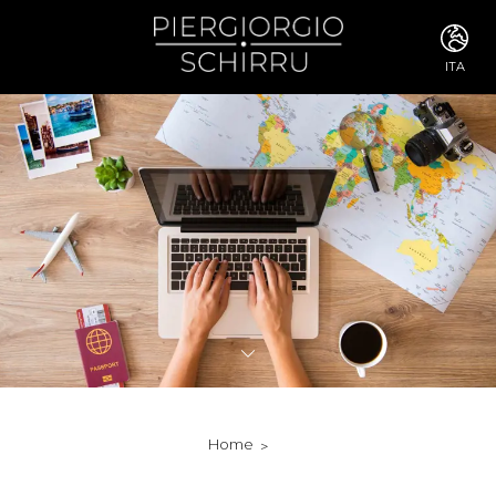
ITA
ITA
ENG
FRA
DEU
ESP
RUS
CHI
JPN
SVE
POR
ARA
DUT
KOR
SVK
RON
Home
TUR
NOR