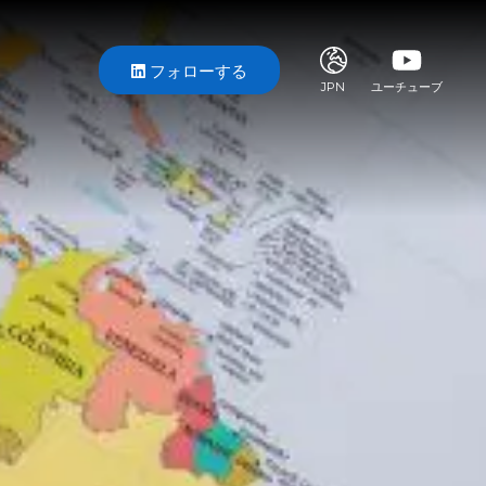
フォローする
JPN
ユーチューブ
ITA
ENG
FRA
DEU
ESP
RUS
CHI
JPN
SVE
POR
ARA
DUT
KOR
SVK
RON
TUR