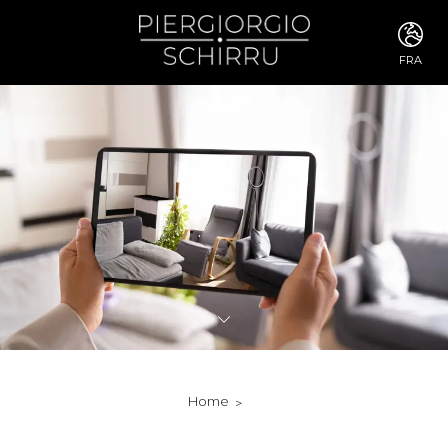
FRA
ITA
ENG
FRA
DEU
ESP
RUS
CHI
JPN
SVE
POR
ARA
DUT
KOR
SVK
RON
Home
TUR
NOR