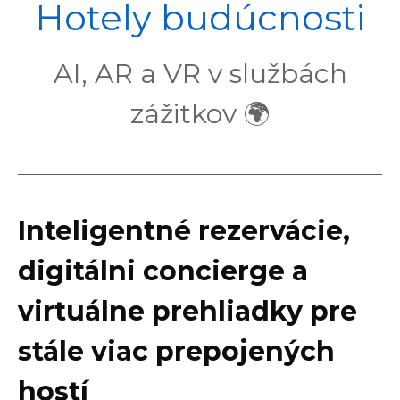
POL
Hotely budúcnosti
AI, AR a VR v službách
zážitkov 🌍
Inteligentné rezervácie,
digitálni concierge a
virtuálne prehliadky pre
stále viac prepojených
hostí