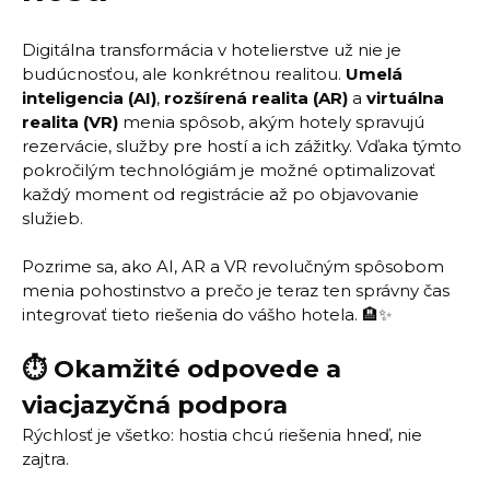
Digitálna transformácia v hotelierstve už nie je
budúcnosťou, ale konkrétnou realitou.
Umelá
inteligencia (AI)
,
rozšírená realita (AR)
a
virtuálna
realita (VR)
menia spôsob, akým hotely spravujú
rezervácie, služby pre hostí a ich zážitky. Vďaka týmto
pokročilým technológiám je možné optimalizovať
každý moment od registrácie až po objavovanie
služieb.
Pozrime sa, ako AI, AR a VR revolučným spôsobom
menia pohostinstvo a prečo je teraz ten správny čas
integrovať tieto riešenia do vášho hotela. 🏨✨
⏱️ Okamžité odpovede a
viacjazyčná podpora
Rýchlosť je všetko: hostia chcú riešenia hneď, nie
zajtra.