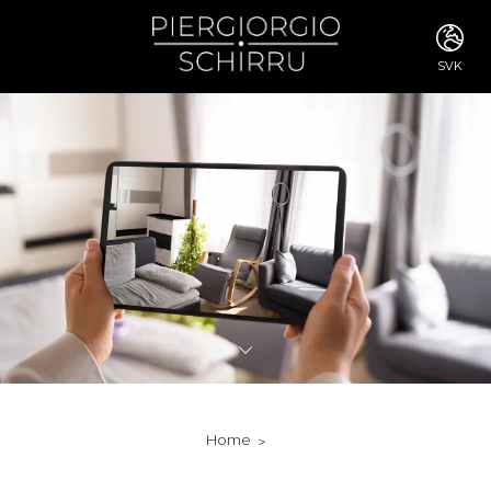
SVK
ITA
ENG
FRA
DEU
ESP
RUS
CHI
JPN
SVE
POR
ARA
DUT
KOR
SVK
RON
Home
TUR
NOR