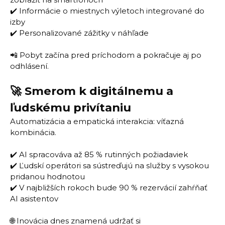
✔️ Informácie o miestnych výletoch integrované do
izby
✔️ Personalizované zážitky v náhľade
📲 Pobyt začína pred príchodom a pokračuje aj po
odhlásení.
🚀 Smerom k digitálnemu a
ľudskému privítaniu
Automatizácia a empatická interakcia: víťazná
kombinácia.
✔️ AI spracováva až 85 % rutinných požiadaviek
✔️ Ľudskí operátori sa sústreďujú na služby s vysokou
pridanou hodnotou
✔️ V najbližších rokoch bude 90 % rezervácií zahŕňať
AI asistentov
🌐 Inovácia dnes znamená udržať si