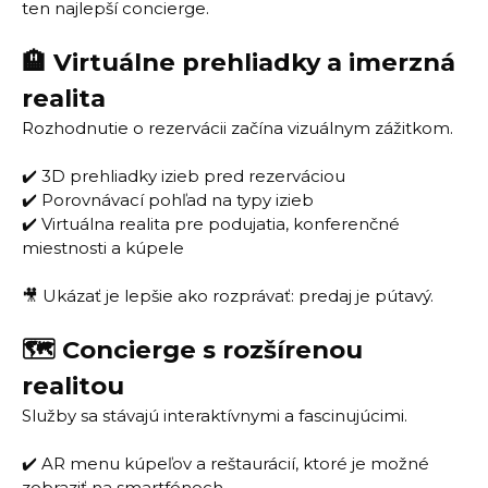
ten najlepší concierge.
🏨 Virtuálne prehliadky a imerzná
realita
Rozhodnutie o rezervácii začína vizuálnym zážitkom.
✔️ 3D prehliadky izieb pred rezerváciou
✔️ Porovnávací pohľad na typy izieb
✔️ Virtuálna realita pre podujatia, konferenčné
miestnosti a kúpele
🎥 Ukázať je lepšie ako rozprávať: predaj je pútavý.
🗺️ Concierge s rozšírenou
realitou
Služby sa stávajú interaktívnymi a fascinujúcimi.
✔️ AR menu kúpeľov a reštaurácií, ktoré je možné
zobraziť na smartfónoch