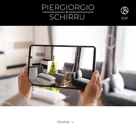
ESP
ITA
ENG
FRA
DEU
ESP
RUS
CHI
JPN
SVE
POR
ARA
DUT
KOR
SVK
RON
Home
TUR
NOR