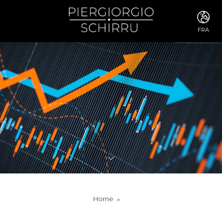
FRA
ITA
ENG
FRA
DEU
ESP
RUS
CHI
JPN
SVE
POR
ARA
DUT
KOR
SVK
RON
Home
TUR
NOR