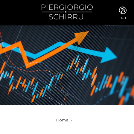
DUT
ITA
ENG
FRA
DEU
ESP
RUS
CHI
JPN
SVE
POR
ARA
DUT
KOR
SVK
RON
Home
TUR
NOR