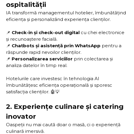
ospitalității
IA transformă managementul hotelier, îmbunătățind
eficiența și personalizând experiența clienților.
📌
Check-in și check-out digital
cu chei electronice
și recunoaștere facială.
📌
Chatbots și asistență prin WhatsApp
pentru a
răspunde rapid nevoilor clienților.
📌
Personalizarea serviciilor
prin colectarea și
analiza datelor în timp real.
Hotelurile care investesc în tehnologia AI
îmbunătățesc eficiența operațională și sporesc
satisfacția clienților. 🤖💡
2.
Experiențe culinare și catering
inovator
Oaspeții nu mai caută doar o masă, ci o experiență
culinară imersivă.