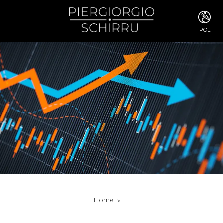
POL
ITA
ENG
FRA
DEU
ESP
RUS
CHI
JPN
SVE
POR
ARA
DUT
KOR
SVK
RON
Home
TUR
NOR