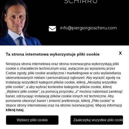
info@piergiorgioschirru.com
X
Ta strona internetowa wykorzystuje pliki cookie
Niniejsza strona internetowa oraz strona rezerwacyjna wykorzystują pliki
cookie o charakterze technicznym oraz, wyłącznie po wyrażeniu przez
KONTAKTY
Ciebie zgody, pliki cookie analityczne i marketingowe w celu wyświetlania
PRYWATNOŚĆ
ukierunkowanych reklam i personalizacji ogłoszeń. Aby wyrazić zgodę na
instalację wszystkich kategorii plików cookie, kliknij „Akceptuj wszystkie
COOKIE
pliki cookie”, a aby wybrać konkretne kategorie plików cookie, kliknij
ACCESSIBILITY
„Wybierz pliki cookie”; za pomocą przycisku „x” możesz natomiast zamknąć
baner, odrzucając instalację plików cookie innych niż techniczne. Aby
ponownie otworzyć baner i zmienić preferencje, kliknij „Pliki cookie” w
stopce strony internetowej oraz na stronie rezerwacyjnej. Więcej informacji
kliknij tutaj
.
ŚLEDŹ