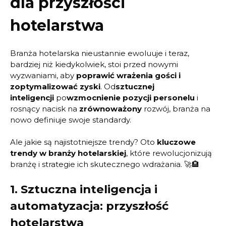
dla przyszłości
hotelarstwa
Branża hotelarska nieustannie ewoluuje i teraz,
bardziej niż kiedykolwiek, stoi przed nowymi
wyzwaniami, aby
poprawić wrażenia gości i
zoptymalizować zyski
. Od
sztucznej
inteligencji
po
wzmocnienie pozycji personelu
i
rosnący nacisk na
zrównoważony
rozwój, branża na
nowo definiuje swoje standardy.
Ale jakie są najistotniejsze trendy? Oto
kluczowe
trendy w branży hotelarskiej
, które rewolucjonizują
branżę i strategie ich skutecznego wdrażania. 🚀🏨
1.
Sztuczna inteligencja i
automatyzacja: przyszłość
hotelarstwa