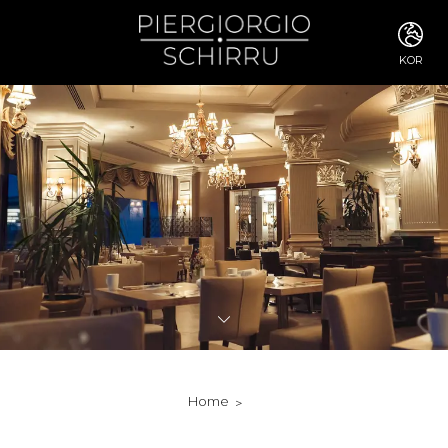
KOR
ITA
ENG
FRA
DEU
ESP
RUS
CHI
JPN
SVE
POR
ARA
DUT
KOR
SVK
RON
Home
TUR
NOR