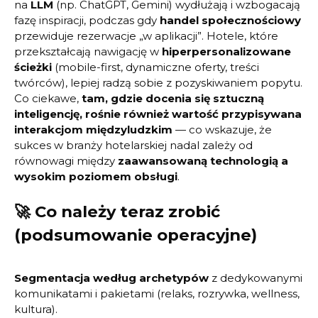
na
LLM
(np. ChatGPT, Gemini) wydłużają i wzbogacają
fazę inspiracji, podczas gdy
handel społecznościowy
przewiduje rezerwacje „w aplikacji”. Hotele, które
przekształcają nawigację w
hiperpersonalizowane
ścieżki
(mobile-first, dynamiczne oferty, treści
twórców), lepiej radzą sobie z pozyskiwaniem popytu.
Co ciekawe,
tam, gdzie docenia się sztuczną
inteligencję, rośnie również wartość przypisywana
interakcjom międzyludzkim
— co wskazuje, że
sukces w branży hotelarskiej nadal zależy od
równowagi między
zaawansowaną technologią a
wysokim poziomem obsługi
.
🚀 Co należy teraz zrobić
(podsumowanie operacyjne)
Segmentacja według archetypów
z dedykowanymi
komunikatami i pakietami (relaks, rozrywka, wellness,
kultura).