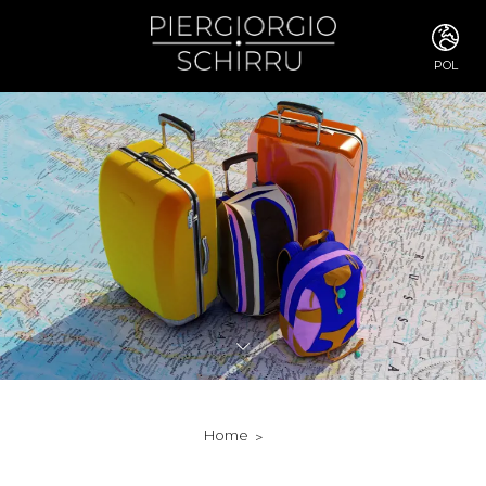
POL
ITA
ENG
FRA
DEU
ESP
RUS
CHI
JPN
SVE
POR
ARA
DUT
KOR
SVK
RON
Home
TUR
NOR