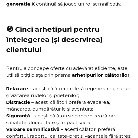
generația X
continuă să joace un rol semnificativ.
🧭 Cinci arhetipuri pentru
înțelegerea (și deservirea)
clientului
Pentru a concepe oferte cu adevărat eficiente, este
util să citiți piața prin prisma
arhetipurilor călătorilor
:
Relaxare
– acești călători preferă regenerarea, natura
și vizitarea rudelor și prietenilor;
Distracție
– acești călători preferă evadarea,
mâncarea, cumpărăturile și aventura;
Siguranță
– acești călători se concentrează pe
sănătate, durabilitate și impact social;
Valoare semnificativă
– acești călători preferă
confortul, raportul calitate-preț și vacanțele fără stres;