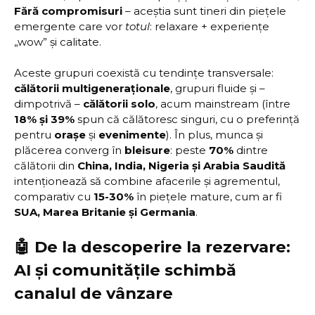
Fără compromisuri
– aceștia sunt tineri din piețele
emergente care vor
totul
: relaxare + experiențe
„wow” și calitate.
Aceste grupuri coexistă cu tendințe transversale:
călătorii multigeneraționale
, grupuri fluide și –
dimpotrivă –
călătorii solo
, acum mainstream (între
18% și 39%
spun că călătoresc singuri, cu o preferință
pentru
orașe
și
evenimente
). În plus, munca și
plăcerea converg în
bleisure
: peste
70%
dintre
călătorii din
China, India, Nigeria și Arabia Saudită
intenționează să combine afacerile și agrementul,
comparativ cu
15-30%
în piețele mature, cum ar fi
SUA, Marea Britanie și Germania
.
🤖 De la descoperire la rezervare:
AI și comunitățile schimbă
canalul de vânzare