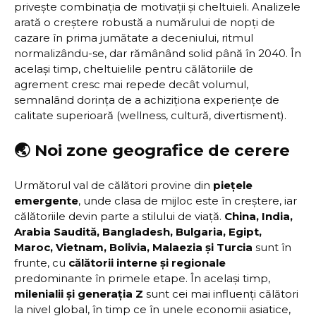
privește combinația de motivații și cheltuieli. Analizele
arată o creștere robustă a numărului de nopți de
cazare în prima jumătate a deceniului, ritmul
normalizându-se, dar rămânând solid până în 2040. În
același timp, cheltuielile pentru călătoriile de
agrement cresc mai repede decât volumul,
semnalând dorința de a achiziționa experiențe de
calitate superioară (wellness, cultură, divertisment).
🌏 Noi zone geografice de cerere
Următorul val de călători provine din
piețele
emergente
, unde clasa de mijloc este în creștere, iar
călătoriile devin parte a stilului de viață.
China, India,
Arabia Saudită, Bangladesh, Bulgaria, Egipt,
Maroc, Vietnam, Bolivia, Malaezia și Turcia
sunt în
frunte, cu
călătorii interne și regionale
predominante în primele etape. În același timp,
milenialii și generația Z
sunt cei mai influenți călători
la nivel global, în timp ce în unele economii asiatice,