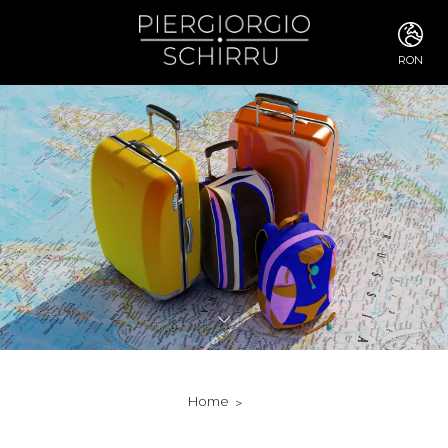
RON
ITA
ENG
FRA
DEU
ESP
RUS
CHI
JPN
SVE
POR
ARA
DUT
KOR
SVK
RON
Home
TUR
NOR