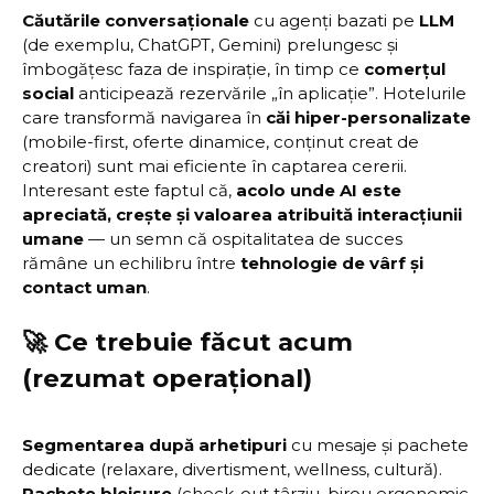
Căutările conversaționale
cu agenți bazati pe
LLM
(de exemplu, ChatGPT, Gemini) prelungesc și
îmbogățesc faza de inspirație, în timp ce
comerțul
social
anticipează rezervările „în aplicație”. Hotelurile
care transformă navigarea în
căi hiper-personalizate
(mobile-first, oferte dinamice, conținut creat de
creatori) sunt mai eficiente în captarea cererii.
Interesant este faptul că,
acolo unde AI este
apreciată, crește și valoarea atribuită interacțiunii
umane
— un semn că ospitalitatea de succes
rămâne un echilibru între
tehnologie de vârf și
contact uman
.
🚀 Ce trebuie făcut acum
(rezumat operațional)
Segmentarea după arhetipuri
cu mesaje și pachete
dedicate (relaxare, divertisment, wellness, cultură).
Pachete bleisure
(check-out târziu, birou ergonomic