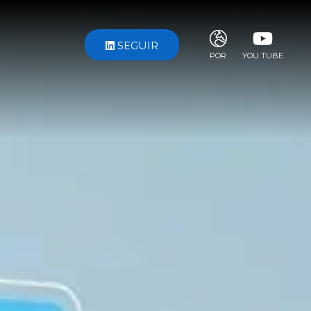
SEGUIR
POR
YOU TUBE
ITA
ENG
FRA
DEU
ESP
RUS
CHI
JPN
SVE
POR
ARA
DUT
KOR
SVK
RON
TUR