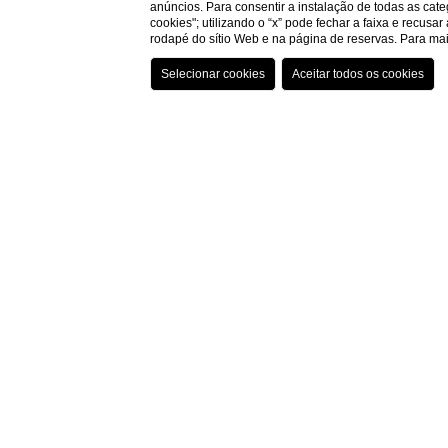
anúncios. Para consentir a instalação de todas as cate
cookies"; utilizando o “x” pode fechar a faixa e recusa
rodapé do sítio Web e na página de reservas. Para m
🤖✈️ D
IA 