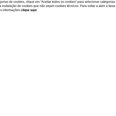
gorias de cookies, clique em “Aceitar todos os cookies” para selecionar categorias
r a instalação de cookies que não sejam cookies técnicos. Para voltar a abrir a faix
ais informações
clique aqui
.
Home
e assistentes a age
revoluciona as via